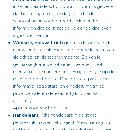
infostand aan de schoolpoort. In Gent is gebleken
dat het nuttig is om de dag voordat de
schoolstraat in voege treedt, iedereen te
informeren dat de straat de volgende dag even
afgesloten zal zijn.
Website, nieuwsbrief:
gebruik de website, de
nieuwsbrief, sociale media en andere kanalen van
de school en de stad/gemeente. Zo kan je
gemakkelijk alle betrokkenen bereiken. Ook
mensen uit de ruimere omgeving breng je op die
manier op de hoogte. Deel ook alle praktische
informatie, zoals start- en einddatum van de
proefperiode en de exacte tijdstippen van
afsluiting.
#paraatvoordeschoolstraat
Handelaars:
licht handelaars in de straat
persoonlijk in over het project. Misschien zijn zij
wel bereid een affiche in hun winkel op te hangen