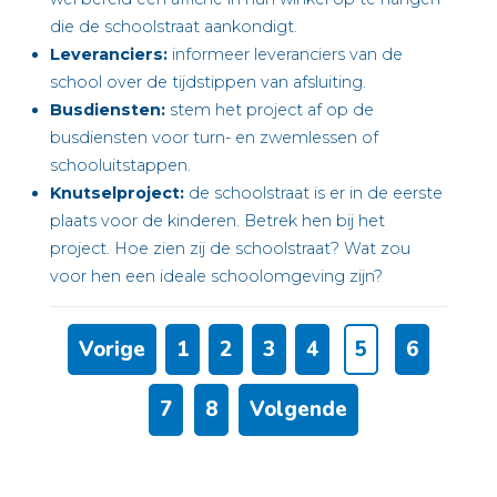
die de schoolstraat aankondigt.
Leveranciers:
informeer leveranciers van de
school over de tijdstippen van afsluiting.
Busdiensten:
stem het project af op de
busdiensten voor turn- en zwemlessen of
schooluitstappen.
Knutselproject:
de schoolstraat is er in de eerste
plaats voor de kinderen. Betrek hen bij het
project. Hoe zien zij de schoolstraat? Wat zou
voor hen een ideale schoolomgeving zijn?
Vorige
1
2
3
4
5
6
7
8
Volgende