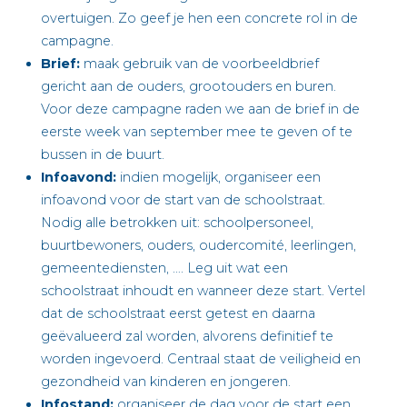
overtuigen. Zo geef je hen een concrete rol in de
campagne.
Brief:
maak gebruik van de voorbeeldbrief
gericht aan de ouders, grootouders en buren.
Voor deze campagne raden we aan de brief in de
eerste week van september mee te geven of te
bussen in de buurt.
Infoavond:
indien mogelijk, organiseer een
infoavond voor de start van de schoolstraat.
Nodig alle betrokken uit: schoolpersoneel,
buurtbewoners, ouders, oudercomité, leerlingen,
gemeentediensten, …. Leg uit wat een
schoolstraat inhoudt en wanneer deze start. Vertel
dat de schoolstraat eerst getest en daarna
geëvalueerd zal worden, alvorens definitief te
worden ingevoerd. Centraal staat de veiligheid en
gezondheid van kinderen en jongeren.
Infostand:
organiseer de dag voor de start een