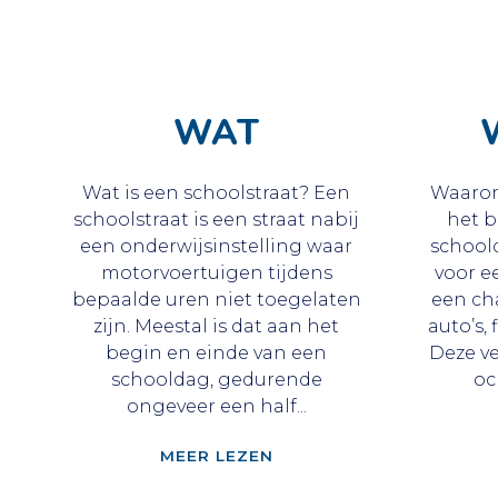
WAT
Wat is een schoolstraat? Een
Waarom
schoolstraat is een straat nabij
het b
een onderwijsinstelling waar
schoold
motorvoertuigen tijdens
voor e
bepaalde uren niet toegelaten
een ch
zijn. Meestal is dat aan het
auto’s,
begin en einde van een
Deze ve
schooldag, gedurende
oc
ongeveer een half...
"WAT"
MEER LEZEN