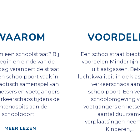
WAAROM
VOORDEL
 een schoolstraat? Bij
Een schoolstraat biedt
egin en einde van de
voordelen Minder fijn 
ag verandert de straat
uitlaatgassen. Bet
en schoolpoort vaak in
luchtkwaliteit in de kla
aotisch samenspel van
verkeerschaos aan
 fietsers en voetgangers.
schoolpoort. Een ve
rkeerschaos tijdens de
schoolomgeving v
htendspits aan de
voetgangers en fietse
schoolpoort ...
aantal duurzam
verplaatsingen neem
"WAAROM"
MEER LEZEN
Kinderen,...