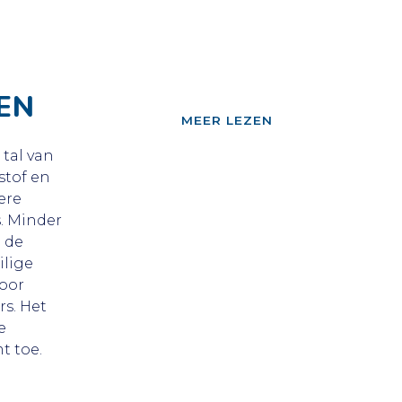
EN
""
MEER LEZEN
 tal van
stof en
ere
s. Minder
 de
ilige
oor
rs. Het
e
t toe.