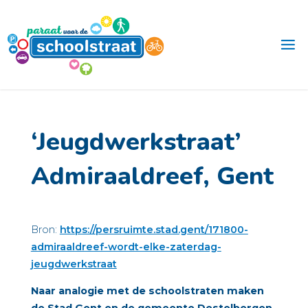
Ga
naar
de
inhoud
‘Jeugdwerkstraat’
Admiraaldreef, Gent
Bron:
https://persruimte.stad.gent/171800-
admiraaldreef-wordt-elke-zaterdag-
jeugdwerkstraat
Naar analogie met de schoolstraten maken