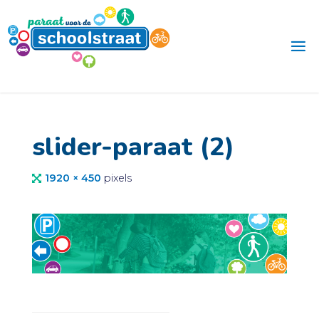
Ga
naar
de
inhoud
slider-paraat (2)
Volledige
1920 × 450
pixels
grootte