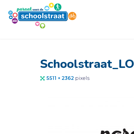
Ga
naar
de
inhoud
Schoolstraat_
Volledige
5511 × 2362
pixels
grootte