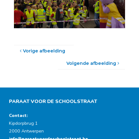
Vorige afbeelding
Volgende afbeelding
PARAAT VOOR DE SCHOOLSTRAAT
Contact:
Kipdorpbrug 1
2000 Antwerpen
info@paraatvoordeschoolstraat.be