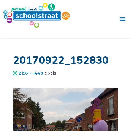
Ga
naar
de
inhoud
20170922_152830
Volledige
2156 × 1440
pixels
grootte